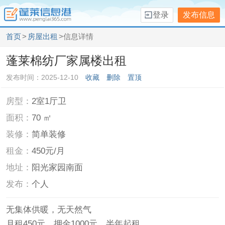
登录
发布信息
首页
>
房屋出租
>信息详情
蓬莱棉纺厂家属楼出租
发布时间：2025-12-10
收藏
删除
置顶
房型：
2室1厅卫
面积：
70 ㎡
装修：
简单装修
租金：
450元/月
地址：
阳光家园南面
发布：
个人
无集体供暖，无天然气
月租450元，押金1000元，半年起租